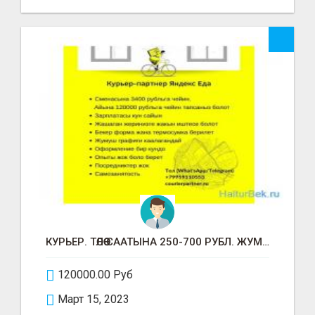
КУРЬЕР. ТӨЛӨӨ СААТЫНА 250-700 РУБЛ. ЖУМУШ ГРАФИГИ СВОБОДНЫЙ. БЕЗ ОПЫТА АЛАБЫЗ. ҮЙДҮН ЖАНЫНДА.
120000.00 Руб
Март 15, 2023