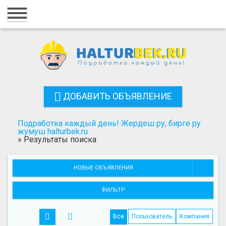
Главная
Вход
Регистрация
Контакты
ДОБАВИТЬ ОБЪЯВЛЕНИЕ
Добавить объявление
Подработка каждый день! Жердеш ру, бирге ру
Поиск
жумуш halturbek.ru
»
Результаты поиска
НОВЫЕ ОБЪЯВЛЕНИЯ
ФИЛЬТР
Все
Пользователь
Компания