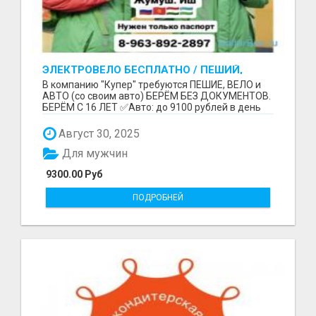
ЭЛЕКТРОВЕЛО БЕСПЛАТНО / ПЕШИЙ,
ВЕЛО, АВТО / БЕРЕМ БЕЗ ДОКУМЕНТОВ /
В компанию "Купер" требуются ПЕШИЕ, ВЕЛО и
ЛЮБОЙ РАЙОН / С 16 ЛЕТ
АВТО (со своим авто) БЕРЁМ БЕЗ ДОКУМЕНТОВ.
БЕРЁМ С 16 ЛЕТ ✅Авто: до 9100 рублей в день
(со своим ...
Август 30, 2025
Для мужчин
9300.00 Руб
ПОДРОБНЕЙ