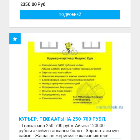
2350.00 Руб
ПОДРОБНЕЙ
КУРЬЕР. ТӨЛӨӨ СААТЫНА 250-700 РУБЛ.
ЖУМУШ ГРАФИГИ СВОБОДНЫЙ. БЕЗ
- Төлөө саатына 250-700 рубл. Айына 120000
ОПЫТА АЛАБЫЗ. ҮЙДҮН ЖАНЫНДА.
рубльга чейин тапсаныз болот - Зарплатасы кун
сайын - Жашаган жеринизге жакын иштесе