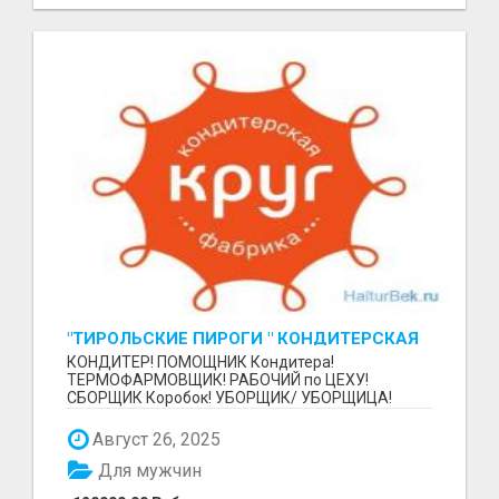
"ТИРОЛЬСКИЕ ПИРОГИ " КОНДИТЕРСКАЯ
ФАБРИКА "КРУГ "
КОНДИТЕР! ПОМОЩНИК Кондитера!
ТЕРМОФАРМОВЩИК! РАБОЧИЙ по ЦЕХУ!
СБОРЩИК Коробок! УБОРЩИК/ УБОРЩИЦА!
~~~~~~~~ Изготовление тортов и пирогов от...
Август 26, 2025
Для мужчин