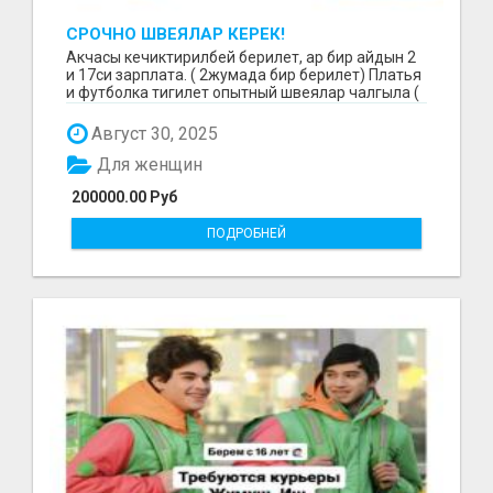
СРОЧНО ШВЕЯЛАР КЕРЕК!
Акчасы кечиктирилбей берилет, ар бир айдын 2
и 17си зарплата. ( 2жумада бир берилет) Платья
и футболка тигилет опытный швеялар чалгыла (
уйр...
Август 30, 2025
Для женщин
200000.00 Руб
ПОДРОБНЕЙ