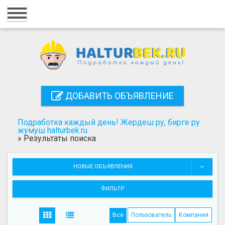
Главная
Вход
Регистрация
Контакты
ДОБАВИТЬ ОБЪЯВЛЕНИЕ
Добавить объявление
Подработка каждый день! Жердеш ру, бирге ру
Поиск
жумуш halturbek.ru
»
Результаты поиска
НОВЫЕ ОБЪЯВЛЕНИЯ
ФИЛЬТР
Все
Пользователь
Компания