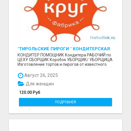
"ТИРОЛЬСКИЕ ПИРОГИ " КОНДИТЕРСКАЯ
ФАБРИКА "КРУГ "
КОНДИТЕР ПОМОЩНИК Кондитера РАБОЧИЙ по
ЦЕХУ СБОРЩИК Коробок УБОРЩИК/ УБОРЩИЦА
Изготовление тортов и пирогов от известного
бренда О П Ы...
Август 26, 2025
Для женщин
120.00 Руб
ПОДРОБНЕЙ