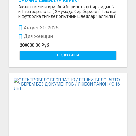
СРОЧНО ШВЕЯЛАР КЕРЕК!
Акчасы кечиктирилбей берилет, ар бир айдын 2
и 17си зарплата. ( 2жумада бир берилет) Платья
и футболка тигилет опытный швеялар чалгыла (
уйр...
Август 30, 2025
Для женщин
200000.00 Руб
ПОДРОБНЕЙ