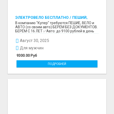
ЭЛЕКТРОВЕЛО БЕСПЛАТНО / ПЕШИЙ,
ВЕЛО, АВТО / БЕРЕМ БЕЗ ДОКУМЕНТОВ /
В компанию "Купер" требуются ПЕШИЕ, ВЕЛО и
ЛЮБОЙ РАЙОН / С 16 ЛЕТ
АВТО (со своим авто) БЕРЁМ БЕЗ ДОКУМЕНТОВ.
БЕРЁМ С 16 ЛЕТ ✅Авто: до 9100 рублей в день
(со своим ...
Август 30, 2025
Для мужчин
9300.00 Руб
ПОДРОБНЕЙ