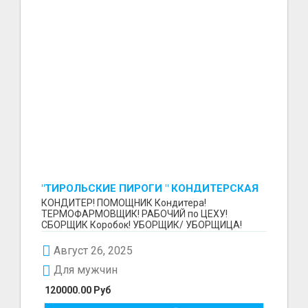
"ТИРОЛЬСКИЕ ПИРОГИ " КОНДИТЕРСКАЯ
ФАБРИКА "КРУГ "
КОНДИТЕР! ПОМОЩНИК Кондитера!
ТЕРМОФАРМОВЩИК! РАБОЧИЙ по ЦЕХУ!
СБОРЩИК Коробок! УБОРЩИК/ УБОРЩИЦА!
~~~~~~~~ Изготовление тортов и пирогов от...
Август 26, 2025
Для мужчин
120000.00 Руб