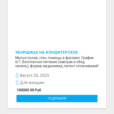
УБОРЩИЦА НА КОНДИТЕРСКОЕ
ПРОИЗВОДСТВО (МАРЬИНО/КУРЬЯНОВО)
Мытье полов, стен, помощь в фасовке. График
6/1. Бесплатное питание (завтрак и обед
халяль), форма, медкнижка, патент оплачиваем!!
Август 26, 2025
Для женщин
100000.00 Руб
ПОДРОБНЕЙ