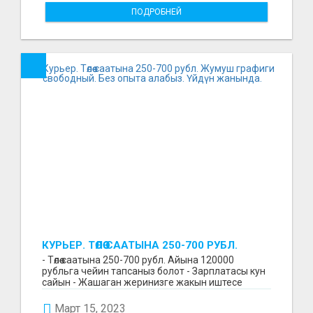
ПОДРОБНЕЙ
КУРЬЕР. ТӨЛӨӨ СААТЫНА 250-700 РУБЛ.
ЖУМУШ ГРАФИГИ СВОБОДНЫЙ. БЕЗ
- Төлөө саатына 250-700 рубл. Айына 120000
ОПЫТА АЛАБЫЗ. ҮЙДҮН ЖАНЫНДА.
рубльга чейин тапсаныз болот - Зарплатасы кун
сайын - Жашаган жеринизге жакын иштесе
болот - Беке...
Март 15, 2023