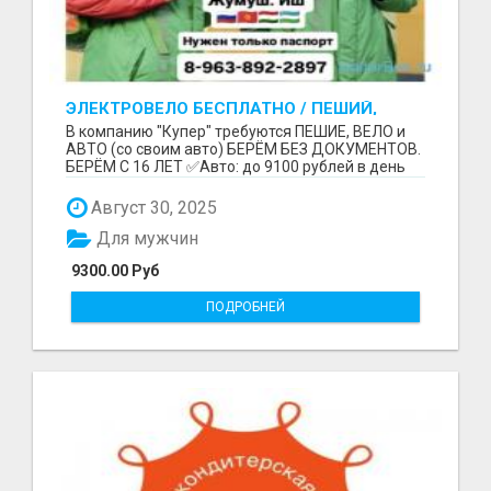
ЭЛЕКТРОВЕЛО БЕСПЛАТНО / ПЕШИЙ,
ВЕЛО, АВТО / БЕРЕМ БЕЗ ДОКУМЕНТОВ /
В компанию "Купер" требуются ПЕШИЕ, ВЕЛО и
ЛЮБОЙ РАЙОН / С 16 ЛЕТ
АВТО (со своим авто) БЕРЁМ БЕЗ ДОКУМЕНТОВ.
БЕРЁМ С 16 ЛЕТ ✅Авто: до 9100 рублей в день
(со своим ...
Август 30, 2025
Для мужчин
9300.00 Руб
ПОДРОБНЕЙ