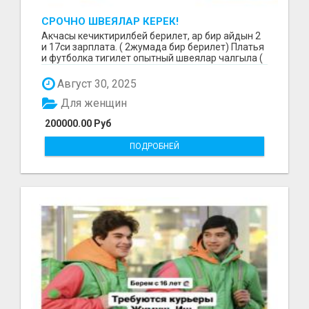
СРОЧНО ШВЕЯЛАР КЕРЕК!
Акчасы кечиктирилбей берилет, ар бир айдын 2
и 17си зарплата. ( 2жумада бир берилет) Платья
и футболка тигилет опытный швеялар чалгыла (
уйр...
Август 30, 2025
Для женщин
200000.00 Руб
ПОДРОБНЕЙ