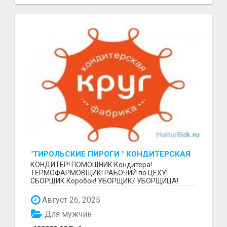
"ТИРОЛЬСКИЕ ПИРОГИ " КОНДИТЕРСКАЯ
ФАБРИКА "КРУГ "
КОНДИТЕР! ПОМОЩНИК Кондитера!
ТЕРМОФАРМОВЩИК! РАБОЧИЙ по ЦЕХУ!
СБОРЩИК Коробок! УБОРЩИК/ УБОРЩИЦА!
~~~~~~~~ Изготовление тортов и пирогов от...
Август 26, 2025
Для мужчин