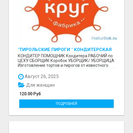
"ТИРОЛЬСКИЕ ПИРОГИ " КОНДИТЕРСКАЯ
ФАБРИКА "КРУГ "
КОНДИТЕР ПОМОЩНИК Кондитера РАБОЧИЙ по
ЦЕХУ СБОРЩИК Коробок УБОРЩИК/ УБОРЩИЦА
Изготовление тортов и пирогов от известного
бренда О П Ы...
Август 26, 2025
Для женщин
120.00 Руб
ПОДРОБНЕЙ