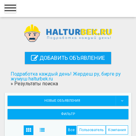
Главная
Вход
Регистрация
Контакты
ДОБАВИТЬ ОБЪЯВЛЕНИЕ
Добавить объявление
Подработка каждый день! Жердеш ру, бирге ру
Поиск
жумуш halturbek.ru
»
Результаты поиска
НОВЫЕ ОБЪЯВЛЕНИЯ
ФИЛЬТР
Все
Пользователь
Компания