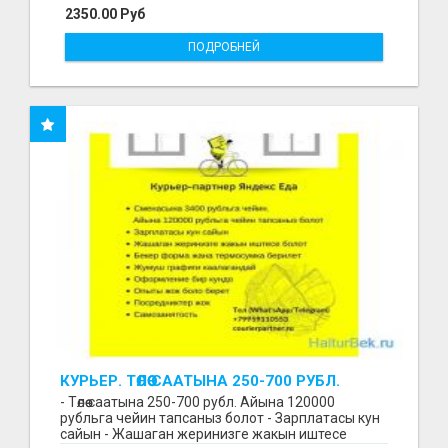
2350.00 Руб
ПОДРОБНЕЙ
КУРЬЕР. ТӨЛӨӨ СААТЫНА 250-700 РУБЛ.
ЖУМУШ ГРАФИГИ СВОБОДНЫЙ. БЕЗ
- Төлөө саатына 250-700 рубл. Айына 120000
ОПЫТА АЛАБЫЗ. ҮЙДҮН ЖАНЫНДА.
рубльга чейин тапсаныз болот - Зарплатасы кун
сайын - Жашаган жеринизге жакын иштесе