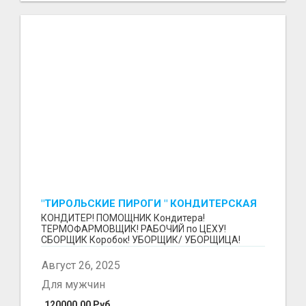
"ТИРОЛЬСКИЕ ПИРОГИ " КОНДИТЕРСКАЯ
ФАБРИКА "КРУГ "
КОНДИТЕР! ПОМОЩНИК Кондитера!
ТЕРМОФАРМОВЩИК! РАБОЧИЙ по ЦЕХУ!
СБОРЩИК Коробок! УБОРЩИК/ УБОРЩИЦА!
~~~~~~~~ Изготовление тортов и пирогов от...
Август 26, 2025
Для мужчин
120000.00 Руб