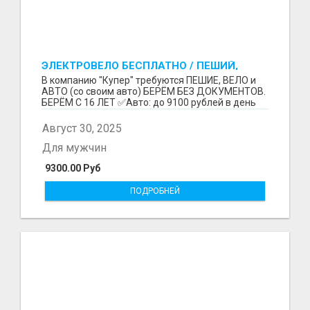
ЭЛЕКТРОВЕЛО БЕСПЛАТНО / ПЕШИЙ,
ВЕЛО, АВТО / БЕРЕМ БЕЗ ДОКУМЕНТОВ /
В компанию "Купер" требуются ПЕШИЕ, ВЕЛО и
ЛЮБОЙ РАЙОН / С 16 ЛЕТ
АВТО (со своим авто) БЕРЁМ БЕЗ ДОКУМЕНТОВ.
БЕРЁМ С 16 ЛЕТ ✅Авто: до 9100 рублей в день
(со своим ...
Август 30, 2025
Для мужчин
9300.00 Руб
ПОДРОБНЕЙ