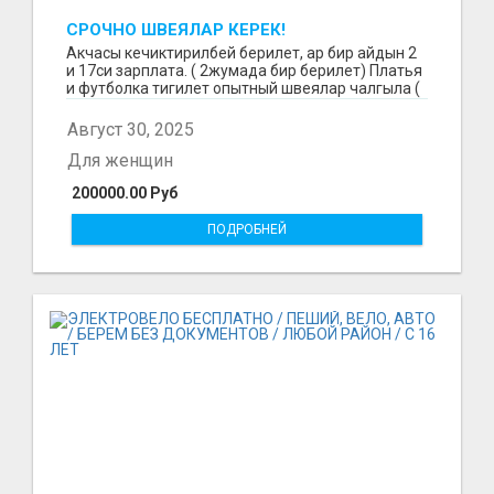
СРОЧНО ШВЕЯЛАР КЕРЕК!
Акчасы кечиктирилбей берилет, ар бир айдын 2
и 17си зарплата. ( 2жумада бир берилет) Платья
и футболка тигилет опытный швеялар чалгыла (
уйр...
Август 30, 2025
Для женщин
200000.00 Руб
ПОДРОБНЕЙ