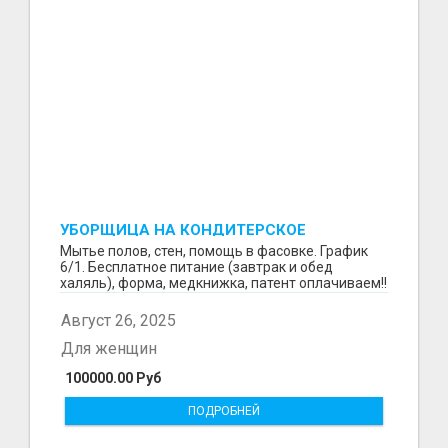
УБОРЩИЦА НА КОНДИТЕРСКОЕ
ПРОИЗВОДСТВО (МАРЬИНО/КУРЬЯНОВО)
Мытье полов, стен, помощь в фасовке. График
6/1. Бесплатное питание (завтрак и обед
халяль), форма, медкнижка, патент оплачиваем!!
Август 26, 2025
Для женщин
100000.00 Руб
ПОДРОБНЕЙ