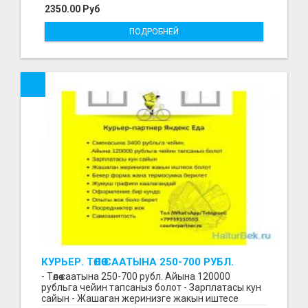
2350.00 Руб
ПОДРОБНЕЙ
КУРЬЕР. ТӨЛӨӨ СААТЫНА 250-700 РУБЛ.
ЖУМУШ ГРАФИГИ СВОБОДНЫЙ. БЕЗ
- Төлөө саатына 250-700 рубл. Айына 120000
ОПЫТА АЛАБЫЗ. ҮЙДҮН ЖАНЫНДА.
рубльга чейин тапсаныз болот - Зарплатасы кун
сайын - Жашаган жеринизге жакын иштесе