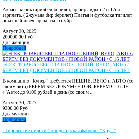
Акчасы кечиктирилбей берилет, ар бир айдын 2 и 17си
зарплата. ( 2жумада бир берилет) Платья и футболка тигилет
опытный швеялар чалгыла ( уйр...
Август 30, 2025
200000.00 Руб
Для женщин
Подробней
ЭЛЕКТРОВЕЛО БЕСПЛАТНО / ПЕШИЙ, ВЕЛО, АВТО /
БЕРЕМ БЕЗ ДОКУМЕНТОВ / ЛЮБОЙ РАЙОН / С 16 ЛЕТ
В компанию "Купер" требуются ПЕШИЕ, ВЕЛО и АВТО (со
своим авто) БЕРЁМ БЕЗ ДОКУМЕНТОВ. БЕРЁМ С 16 ЛЕТ
✅Авто: до 9100 рублей в день (со своим ...
Август 30, 2025
9300.00 Руб
Для мужчин
Подробней
"Тирольские пироги " кондитерская фабрика "Круг "