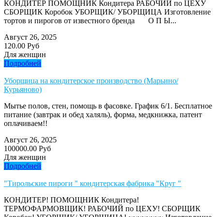
КОНДИТЕР ПОМОЩНИК Кондитера РАБОЧИЙ по ЦЕХУ
СБОРЩИК Коробок УБОРЩИК/ УБОРЩИЦА Изготовление
тортов и пирогов от известного бренда О П Ы...
Август 26, 2025
120.00 Руб
Для женщин
Подробней
Уборщица на кондитерское производство (Марьино/
Курьяново)
Мытье полов, стен, помощь в фасовке. График 6/1. Бесплатное
питание (завтрак и обед халяль), форма, медкнижка, патент
оплачиваем!!
Август 26, 2025
100000.00 Руб
Для женщин
Подробней
"Тирольские пироги " кондитерская фабрика "Круг "
КОНДИТЕР! ПОМОЩНИК Кондитера!
ТЕРМОФАРМОВЩИК! РАБОЧИЙ по ЦЕХУ! СБОРЩИК