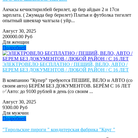
Акчасы кечиктирилбей берилет, ар бир айдын 2 и 17си
зарплата. ( 2жумада бир берилет) Платья и футболка тигилет
опытный швеялар чалгыла ( уйр...
Август 30, 2025
200000.00 Руб
Для женщин
Подробней
ЭЛЕКТРОВЕЛО БЕСПЛАТНО / ПЕШИЙ, ВЕЛО, АВТО /
БЕРЕМ БЕЗ ДОКУМЕНТОВ / ЛЮБОЙ РАЙОН / С 16 ЛЕТ
В компанию "Купер" требуются ПЕШИЕ, ВЕЛО и АВТО (со
своим авто) БЕРЁМ БЕЗ ДОКУМЕНТОВ. БЕРЁМ С 16 ЛЕТ
✅Авто: до 9100 рублей в день (со своим ...
Август 30, 2025
9300.00 Руб
Для мужчин
Подробней
"Тирольские пироги " кондитерская фабрика "Круг "