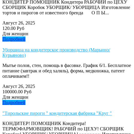
КОНДИТЕР ПОМОЩНИК Кондитера РАБОЧИЙ по ЦЕХУ
СБОРЩИК Коробок УБОРЩИК/ УБОРЩИЦА Изготовление
тортов и пирогов от известного бренда О П Ы...
Август 26, 2025
120.00 Руб
Для женщин
Подробней
Уборщица на кондитерское производство (Марьино/
Курьяново)
Мытье полов, стен, помощь в фасовке. График 6/1. Бесплатное
питание (завтрак и обед халяль), форма, медкнижка, патент
оплачиваем!!
Август 26, 2025
100000.00 Руб
Для женщин
Подробней
"Тирольские пироги " кондитерская фабрика "Круг "
КОНДИТЕР! ПОМОЩНИК Кондитера!
ТЕРМОФАРМОВЩИК! РАБОЧИЙ по ЦЕХУ! СБОРЩИК