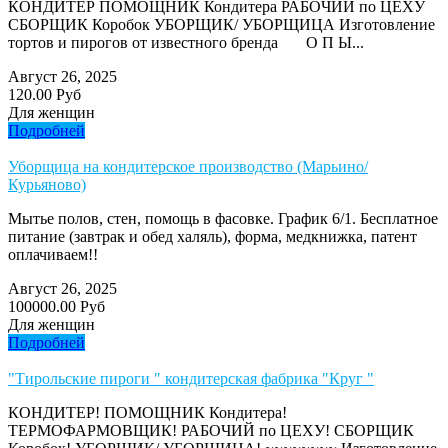
КОНДИТЕР ПОМОЩНИК Кондитера РАБОЧИЙ по ЦЕХУ
СБОРЩИК Коробок УБОРЩИК/ УБОРЩИЦА Изготовление
тортов и пирогов от известного бренда О П Ы...
Август 26, 2025
120.00 Руб
Для женщин
Подробней
Уборщица на кондитерское производство (Марьино/
Курьяново)
Мытье полов, стен, помощь в фасовке. График 6/1. Бесплатное
питание (завтрак и обед халяль), форма, медкнижка, патент
оплачиваем!!
Август 26, 2025
100000.00 Руб
Для женщин
Подробней
"Тирольские пироги " кондитерская фабрика "Круг "
КОНДИТЕР! ПОМОЩНИК Кондитера!
ТЕРМОФАРМОВЩИК! РАБОЧИЙ по ЦЕХУ! СБОРЩИК