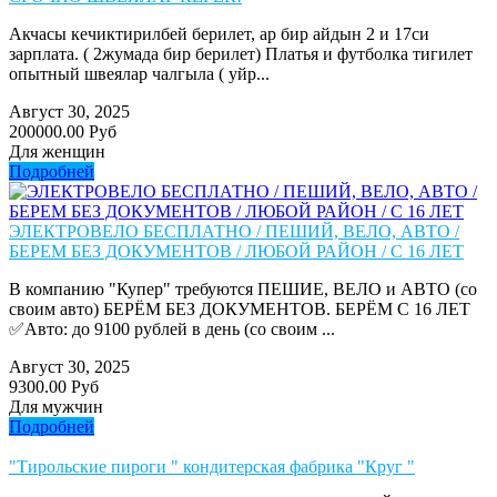
Акчасы кечиктирилбей берилет, ар бир айдын 2 и 17си
зарплата. ( 2жумада бир берилет) Платья и футболка тигилет
опытный швеялар чалгыла ( уйр...
Август 30, 2025
200000.00 Руб
Для женщин
Подробней
ЭЛЕКТРОВЕЛО БЕСПЛАТНО / ПЕШИЙ, ВЕЛО, АВТО /
БЕРЕМ БЕЗ ДОКУМЕНТОВ / ЛЮБОЙ РАЙОН / С 16 ЛЕТ
В компанию "Купер" требуются ПЕШИЕ, ВЕЛО и АВТО (со
своим авто) БЕРЁМ БЕЗ ДОКУМЕНТОВ. БЕРЁМ С 16 ЛЕТ
✅Авто: до 9100 рублей в день (со своим ...
Август 30, 2025
9300.00 Руб
Для мужчин
Подробней
"Тирольские пироги " кондитерская фабрика "Круг "