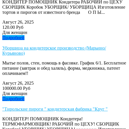
КОНДИТЕР ПОМОЩНИК Кондитера РАБОЧИЙ по ЦЕХУ
СБОРЩИК Коробок УБОРЩИК/ УБОРЩИЦА Изготовление
тортов и пирогов от известного бренда О П Ы...
Август 26, 2025
120.00 Руб
Для женщин
Подробней
Уборщица на кондитерское производство (Марьино/
Курьяново)
Мытье полов, стен, помощь в фасовке. График 6/1. Бесплатное
питание (завтрак и обед халяль), форма, медкнижка, патент
оплачиваем!!
Август 26, 2025
100000.00 Руб
Для женщин
Подробней
"Тирольские пироги " кондитерская фабрика "Круг "
КОНДИТЕР! ПОМОЩНИК Кондитера!
ТЕРМОФАРМОВЩИК! РАБОЧИЙ по ЦЕХУ! СБОРЩИК