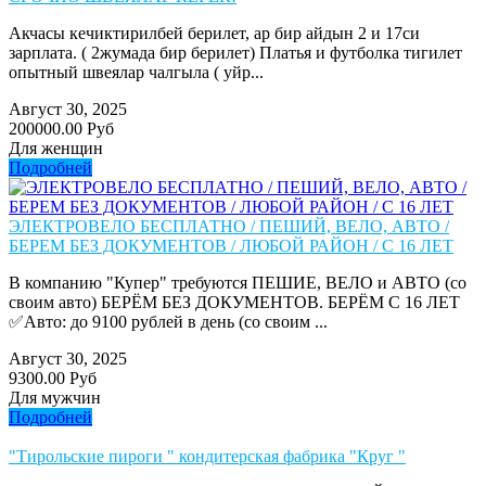
Акчасы кечиктирилбей берилет, ар бир айдын 2 и 17си
зарплата. ( 2жумада бир берилет) Платья и футболка тигилет
опытный швеялар чалгыла ( уйр...
Август 30, 2025
200000.00 Руб
Для женщин
Подробней
ЭЛЕКТРОВЕЛО БЕСПЛАТНО / ПЕШИЙ, ВЕЛО, АВТО /
БЕРЕМ БЕЗ ДОКУМЕНТОВ / ЛЮБОЙ РАЙОН / С 16 ЛЕТ
В компанию "Купер" требуются ПЕШИЕ, ВЕЛО и АВТО (со
своим авто) БЕРЁМ БЕЗ ДОКУМЕНТОВ. БЕРЁМ С 16 ЛЕТ
✅Авто: до 9100 рублей в день (со своим ...
Август 30, 2025
9300.00 Руб
Для мужчин
Подробней
"Тирольские пироги " кондитерская фабрика "Круг "