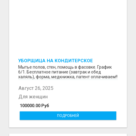
УБОРЩИЦА НА КОНДИТЕРСКОЕ
ПРОИЗВОДСТВО (МАРЬИНО/КУРЬЯНОВО)
Мытье полов, стен, помощь в фасовке. График
6/1. Бесплатное питание (завтрак и обед
халяль), форма, медкнижка, патент оплачиваем!!
Август 26, 2025
Для женщин
100000.00 Руб
ПОДРОБНЕЙ