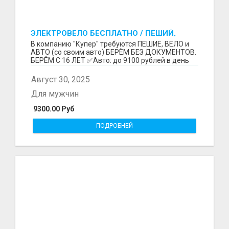
ЭЛЕКТРОВЕЛО БЕСПЛАТНО / ПЕШИЙ,
ВЕЛО, АВТО / БЕРЕМ БЕЗ ДОКУМЕНТОВ /
В компанию "Купер" требуются ПЕШИЕ, ВЕЛО и
ЛЮБОЙ РАЙОН / С 16 ЛЕТ
АВТО (со своим авто) БЕРЁМ БЕЗ ДОКУМЕНТОВ.
БЕРЁМ С 16 ЛЕТ ✅Авто: до 9100 рублей в день
(со своим ...
Август 30, 2025
Для мужчин
9300.00 Руб
ПОДРОБНЕЙ