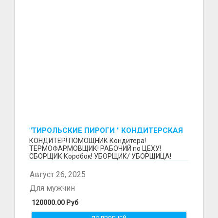
"ТИРОЛЬСКИЕ ПИРОГИ " КОНДИТЕРСКАЯ
ФАБРИКА "КРУГ "
КОНДИТЕР! ПОМОЩНИК Кондитера!
ТЕРМОФАРМОВЩИК! РАБОЧИЙ по ЦЕХУ!
СБОРЩИК Коробок! УБОРЩИК/ УБОРЩИЦА!
~~~~~~~~ Изготовление тортов и пирогов от...
Август 26, 2025
Для мужчин
120000.00 Руб