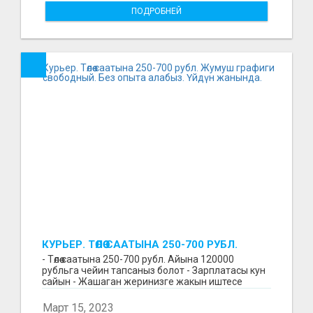
ПОДРОБНЕЙ
КУРЬЕР. ТӨЛӨӨ СААТЫНА 250-700 РУБЛ.
ЖУМУШ ГРАФИГИ СВОБОДНЫЙ. БЕЗ
- Төлөө саатына 250-700 рубл. Айына 120000
ОПЫТА АЛАБЫЗ. ҮЙДҮН ЖАНЫНДА.
рубльга чейин тапсаныз болот - Зарплатасы кун
сайын - Жашаган жеринизге жакын иштесе
болот - Беке...
Март 15, 2023