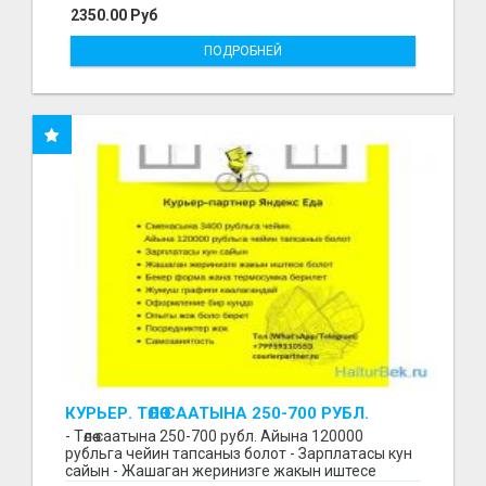
2350.00 Руб
ПОДРОБНЕЙ
КУРЬЕР. ТӨЛӨӨ СААТЫНА 250-700 РУБЛ.
ЖУМУШ ГРАФИГИ СВОБОДНЫЙ. БЕЗ
- Төлөө саатына 250-700 рубл. Айына 120000
ОПЫТА АЛАБЫЗ. ҮЙДҮН ЖАНЫНДА.
рубльга чейин тапсаныз болот - Зарплатасы кун
сайын - Жашаган жеринизге жакын иштесе