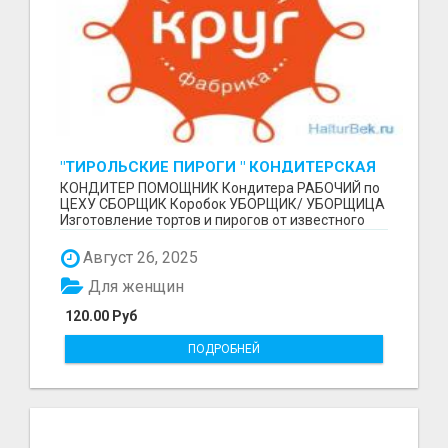
"ТИРОЛЬСКИЕ ПИРОГИ " КОНДИТЕРСКАЯ
ФАБРИКА "КРУГ "
КОНДИТЕР ПОМОЩНИК Кондитера РАБОЧИЙ по
ЦЕХУ СБОРЩИК Коробок УБОРЩИК/ УБОРЩИЦА
Изготовление тортов и пирогов от известного
бренда О П Ы...
Август 26, 2025
Для женщин
120.00 Руб
ПОДРОБНЕЙ