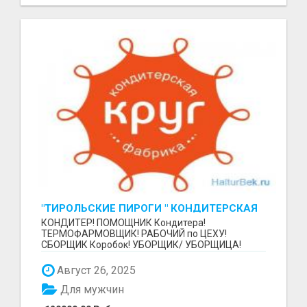
"ТИРОЛЬСКИЕ ПИРОГИ " КОНДИТЕРСКАЯ
ФАБРИКА "КРУГ "
КОНДИТЕР! ПОМОЩНИК Кондитера!
ТЕРМОФАРМОВЩИК! РАБОЧИЙ по ЦЕХУ!
СБОРЩИК Коробок! УБОРЩИК/ УБОРЩИЦА!
~~~~~~~~ Изготовление тортов и пирогов от...
Август 26, 2025
Для мужчин