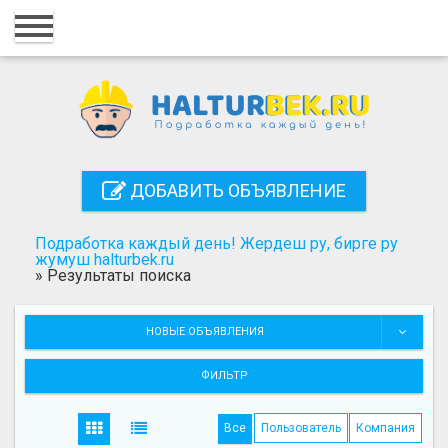
Главная
Вход
Регистрация
Контакты
ДОБАВИТЬ ОБЪЯВЛЕНИЕ
Добавить объявление
Подработка каждый день! Жердеш ру, бирге ру
Поиск
жумуш halturbek.ru
»
Результаты поиска
НОВЫЕ ОБЪЯВЛЕНИЯ
ФИЛЬТР
Все
Пользователь
Компания