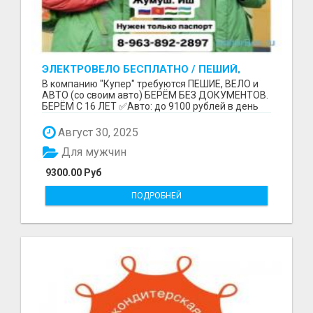
ЭЛЕКТРОВЕЛО БЕСПЛАТНО / ПЕШИЙ,
ВЕЛО, АВТО / БЕРЕМ БЕЗ ДОКУМЕНТОВ /
В компанию "Купер" требуются ПЕШИЕ, ВЕЛО и
ЛЮБОЙ РАЙОН / С 16 ЛЕТ
АВТО (со своим авто) БЕРЁМ БЕЗ ДОКУМЕНТОВ.
БЕРЁМ С 16 ЛЕТ ✅Авто: до 9100 рублей в день
(со своим ...
Август 30, 2025
Для мужчин
9300.00 Руб
ПОДРОБНЕЙ