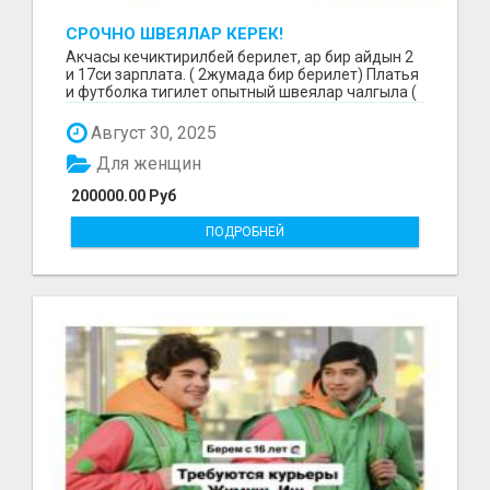
СРОЧНО ШВЕЯЛАР КЕРЕК!
Акчасы кечиктирилбей берилет, ар бир айдын 2
и 17си зарплата. ( 2жумада бир берилет) Платья
и футболка тигилет опытный швеялар чалгыла (
уйр...
Август 30, 2025
Для женщин
200000.00 Руб
ПОДРОБНЕЙ