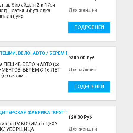
, ар бир айдын 2 и 17си
Для женщин
лет) Платья и футболка
ыла ( уйр...
ПОДРОБНЕЙ
ЕШИЙ, ВЕЛО, АВТО / БЕРЕМ БЕЗ ДОКУМЕНТОВ / ЛЮБОЙ РА
9300.00 Руб
я ПЕШИЕ, ВЕЛО и АВТО (со
Для мужчин
УМЕНТОВ. БЕРЁМ С 16 ЛЕТ
(со своим ...
ПОДРОБНЕЙ
ДИТЕРСКАЯ ФАБРИКА "КРУГ "
120.00 Руб
тера РАБОЧИЙ по ЦЕХУ
Для женщин
ИК/ УБОРЩИЦА