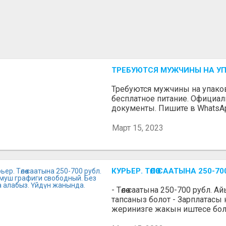
ТРЕБУЮТСЯ МУЖЧИНЫ НА У
Требуются мужчины на упаковк
бесплатное питание. Официа
документы. Пишите в WhatsA
Март 15, 2023
КУРЬЕР. ТӨЛӨӨ СААТЫНА 250
- Төлөө саатына 250-700 рубл. 
тапсаныз болот - Зарплатасы
жеринизге жакын иштесе болот