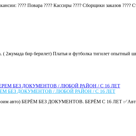
ансии: ???? Повара ???? Кассиры ???? Сборщики заказов ???? Ста
. ( 2жумада бир берилет) Платья и футболка тигилет опытный шве
ЕМ БЕЗ ДОКУМЕНТОВ / ЛЮБОЙ РАЙОН / С 16 ЛЕТ
им авто) БЕРЁМ БЕЗ ДОКУМЕНТОВ. БЕРЁМ С 16 ЛЕТ ✅Авто: до 