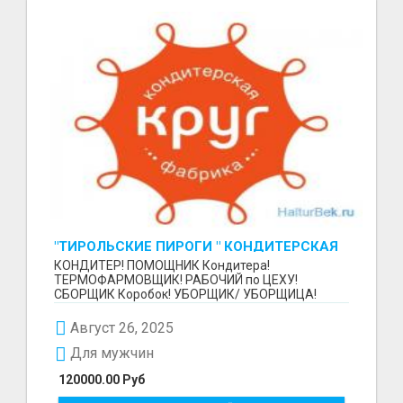
"ТИРОЛЬСКИЕ ПИРОГИ " КОНДИТЕРСКАЯ
ФАБРИКА "КРУГ "
КОНДИТЕР! ПОМОЩНИК Кондитера!
ТЕРМОФАРМОВЩИК! РАБОЧИЙ по ЦЕХУ!
СБОРЩИК Коробок! УБОРЩИК/ УБОРЩИЦА!
~~~~~~~~ Изготовление тортов и пирогов от...
Август 26, 2025
Для мужчин
120000.00 Руб