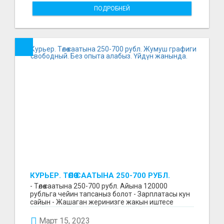
ПОДРОБНЕЙ
КУРЬЕР. ТӨЛӨӨ СААТЫНА 250-700 РУБЛ.
ЖУМУШ ГРАФИГИ СВОБОДНЫЙ. БЕЗ
- Төлөө саатына 250-700 рубл. Айына 120000
ОПЫТА АЛАБЫЗ. ҮЙДҮН ЖАНЫНДА.
рубльга чейин тапсаныз болот - Зарплатасы кун
сайын - Жашаган жеринизге жакын иштесе
болот - Беке...
Март 15, 2023