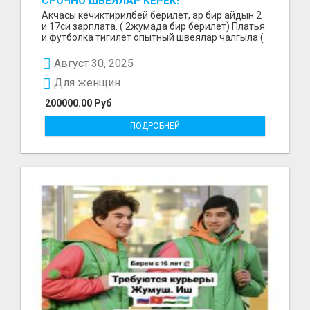
СРОЧНО ШВЕЯЛАР КЕРЕК!
Акчасы кечиктирилбей берилет, ар бир айдын 2
и 17си зарплата. ( 2жумада бир берилет) Платья
и футболка тигилет опытный швеялар чалгыла (
уйр...
Август 30, 2025
Для женщин
200000.00 Руб
ПОДРОБНЕЙ