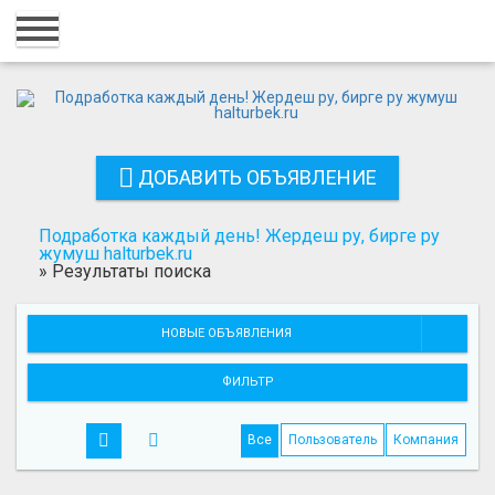
Главная
Вход
Регистрация
ДОБАВИТЬ ОБЪЯВЛЕНИЕ
Контакты
Добавить объявление
Подработка каждый день! Жердеш ру, бирге ру
жумуш halturbek.ru
»
Результаты поиска
Поиск
НОВЫЕ ОБЪЯВЛЕНИЯ
ФИЛЬТР
Все
Пользователь
Компания