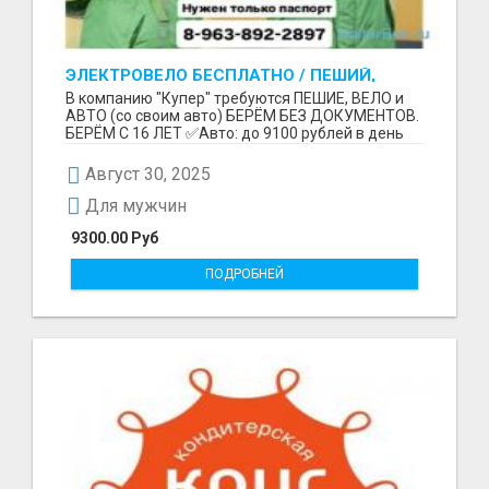
ЭЛЕКТРОВЕЛО БЕСПЛАТНО / ПЕШИЙ,
ВЕЛО, АВТО / БЕРЕМ БЕЗ ДОКУМЕНТОВ /
В компанию "Купер" требуются ПЕШИЕ, ВЕЛО и
ЛЮБОЙ РАЙОН / С 16 ЛЕТ
АВТО (со своим авто) БЕРЁМ БЕЗ ДОКУМЕНТОВ.
БЕРЁМ С 16 ЛЕТ ✅Авто: до 9100 рублей в день
(со своим ...
Август 30, 2025
Для мужчин
9300.00 Руб
ПОДРОБНЕЙ