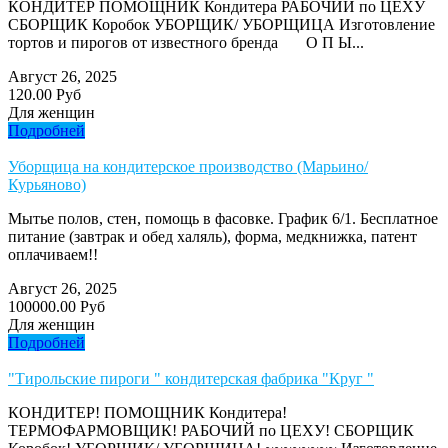
КОНДИТЕР ПОМОЩНИК Кондитера РАБОЧИЙ по ЦЕХУ
СБОРЩИК Коробок УБОРЩИК/ УБОРЩИЦА Изготовление
тортов и пирогов от известного бренда О П Ы...
Август 26, 2025
120.00 Руб
Для женщин
Подробней
Уборщица на кондитерское производство (Марьино/
Курьяново)
Мытье полов, стен, помощь в фасовке. График 6/1. Бесплатное
питание (завтрак и обед халяль), форма, медкнижка, патент
оплачиваем!!
Август 26, 2025
100000.00 Руб
Для женщин
Подробней
"Тирольские пироги " кондитерская фабрика "Круг "
КОНДИТЕР! ПОМОЩНИК Кондитера!
ТЕРМОФАРМОВЩИК! РАБОЧИЙ по ЦЕХУ! СБОРЩИК