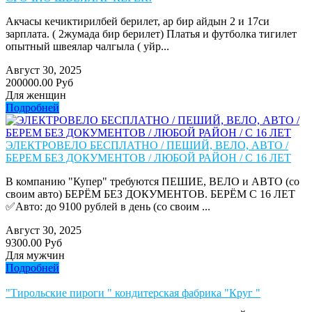
Акчасы кечиктирилбей берилет, ар бир айдын 2 и 17си
зарплата. ( 2жумада бир берилет) Платья и футболка тигилет
опытный швеялар чалгыла ( уйр...
Август 30, 2025
200000.00 Руб
Для женщин
Подробней
ЭЛЕКТРОВЕЛО БЕСПЛАТНО / ПЕШИЙ, ВЕЛО, АВТО /
БЕРЕМ БЕЗ ДОКУМЕНТОВ / ЛЮБОЙ РАЙОН / С 16 ЛЕТ
В компанию "Купер" требуются ПЕШИЕ, ВЕЛО и АВТО (со
своим авто) БЕРЁМ БЕЗ ДОКУМЕНТОВ. БЕРЁМ С 16 ЛЕТ
✅Авто: до 9100 рублей в день (со своим ...
Август 30, 2025
9300.00 Руб
Для мужчин
Подробней
"Тирольские пироги " кондитерская фабрика "Круг "