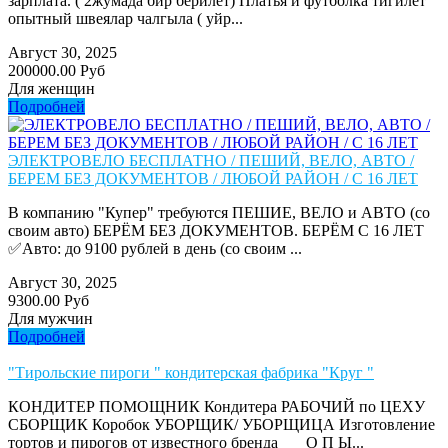
зарплата. ( 2жумада бир берилет) Платья и футболка тигилет
опытный швеялар чалгыла ( уйр...
Август 30, 2025
200000.00 Руб
Для женщин
Подробней
ЭЛЕКТРОВЕЛО БЕСПЛАТНО / ПЕШИЙ, ВЕЛО, АВТО /
БЕРЕМ БЕЗ ДОКУМЕНТОВ / ЛЮБОЙ РАЙОН / С 16 ЛЕТ
В компанию "Купер" требуются ПЕШИЕ, ВЕЛО и АВТО (со
своим авто) БЕРЁМ БЕЗ ДОКУМЕНТОВ. БЕРЁМ С 16 ЛЕТ
✅Авто: до 9100 рублей в день (со своим ...
Август 30, 2025
9300.00 Руб
Для мужчин
Подробней
"Тирольские пироги " кондитерская фабрика "Круг "
КОНДИТЕР ПОМОЩНИК Кондитера РАБОЧИЙ по ЦЕХУ
СБОРЩИК Коробок УБОРЩИК/ УБОРЩИЦА Изготовление
тортов и пирогов от известного бренда О П Ы...