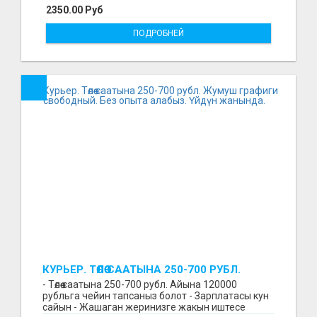
2350.00 Руб
ПОДРОБНЕЙ
КУРЬЕР. ТӨЛӨӨ СААТЫНА 250-700 РУБЛ.
ЖУМУШ ГРАФИГИ СВОБОДНЫЙ. БЕЗ
- Төлөө саатына 250-700 рубл. Айына 120000
ОПЫТА АЛАБЫЗ. ҮЙДҮН ЖАНЫНДА.
рубльга чейин тапсаныз болот - Зарплатасы кун
сайын - Жашаган жеринизге жакын иштесе