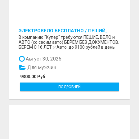
ЭЛЕКТРОВЕЛО БЕСПЛАТНО / ПЕШИЙ,
ВЕЛО, АВТО / БЕРЕМ БЕЗ ДОКУМЕНТОВ /
В компанию "Купер" требуются ПЕШИЕ, ВЕЛО и
ЛЮБОЙ РАЙОН / С 16 ЛЕТ
АВТО (со своим авто) БЕРЁМ БЕЗ ДОКУМЕНТОВ.
БЕРЁМ С 16 ЛЕТ ✅Авто: до 9100 рублей в день
(со своим ...
Август 30, 2025
Для мужчин
9300.00 Руб
ПОДРОБНЕЙ