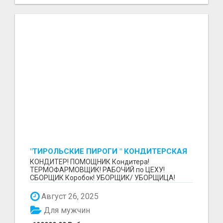
"ТИРОЛЬСКИЕ ПИРОГИ " КОНДИТЕРСКАЯ
ФАБРИКА "КРУГ "
КОНДИТЕР! ПОМОЩНИК Кондитера!
ТЕРМОФАРМОВЩИК! РАБОЧИЙ по ЦЕХУ!
СБОРЩИК Коробок! УБОРЩИК/ УБОРЩИЦА!
~~~~~~~~ Изготовление тортов и пирогов от...
Август 26, 2025
Для мужчин