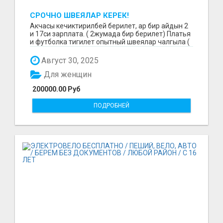
СРОЧНО ШВЕЯЛАР КЕРЕК!
Акчасы кечиктирилбей берилет, ар бир айдын 2
и 17си зарплата. ( 2жумада бир берилет) Платья
и футболка тигилет опытный швеялар чалгыла (
уйр...
Август 30, 2025
Для женщин
200000.00 Руб
ПОДРОБНЕЙ