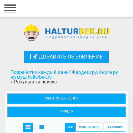
Главная
Вход
Регистрация
Контакты
ДОБАВИТЬ ОБЪЯВЛЕНИЕ
Добавить объявление
Подработка каждый день! Жердеш ру, бирге ру
Поиск
жумуш halturbek.ru
»
Результаты поиска
НОВЫЕ ОБЪЯВЛЕНИЯ
ФИЛЬТР
Все
Пользователь
Компания