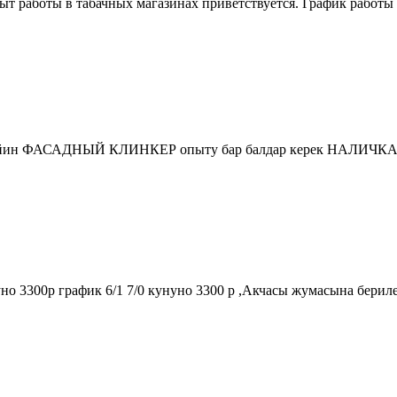
 работы в табачных магазинах приветствуется. График работы 2/
 ФАСАДНЫЙ КЛИНКЕР опыту бар балдар керек НАЛИЧКА 4500р
о 3300р график 6/1 7/0 кунуно 3300 р ,Акчасы жумасына берилет