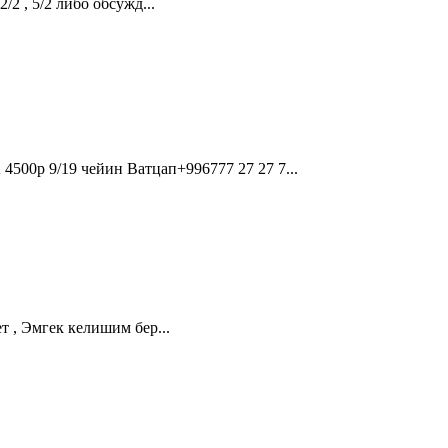
2 , 5/2 либо обсужд...
 9/19 чейин Ватцап+996777 27 27 7...
 , Эмгек келишим бер...