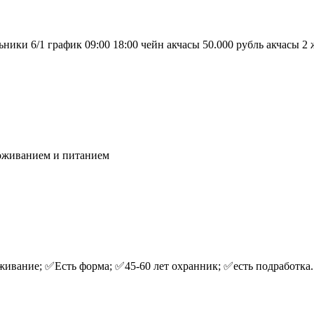
и 6/1 график 09:00 18:00 чейн акчасы 50.000 рубль акчасы 2 жо
роживанием и питанием
живание; ✅Есть форма; ✅45-60 лет охранник; ✅есть подработка. 