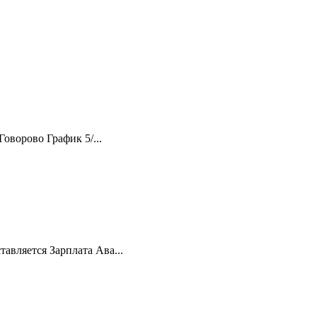
оворово График 5/...
авляется Зарплата Ава...