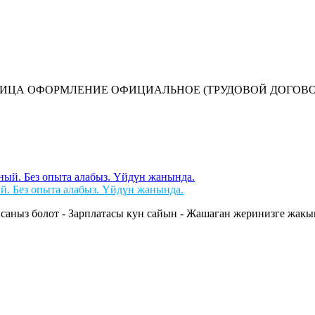
А ОФОРМЛЕНИЕ ОФИЦИАЛЬНОЕ (ТРУДОВОЙ ДОГОВОР Н
й. Без опыта алабыз. Үйдүн жанында.
саныз болот - Зарплатасы кун сайын - Жашаган жеринизге жакын 