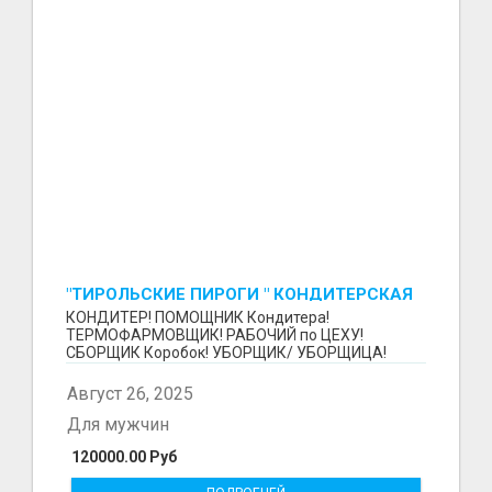
"ТИРОЛЬСКИЕ ПИРОГИ " КОНДИТЕРСКАЯ
ФАБРИКА "КРУГ "
КОНДИТЕР! ПОМОЩНИК Кондитера!
ТЕРМОФАРМОВЩИК! РАБОЧИЙ по ЦЕХУ!
СБОРЩИК Коробок! УБОРЩИК/ УБОРЩИЦА!
~~~~~~~~ Изготовление тортов и пирогов от...
Август 26, 2025
Для мужчин
120000.00 Руб