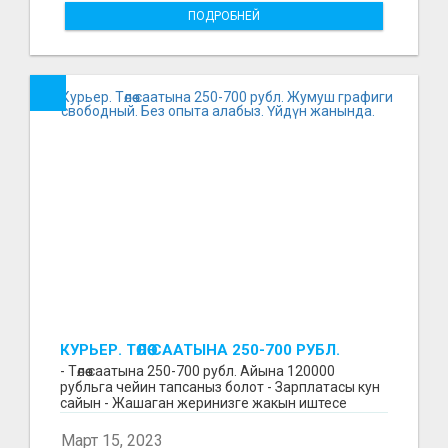
ПОДРОБНЕЙ
КУРЬЕР. ТӨЛӨӨ СААТЫНА 250-700 РУБЛ.
ЖУМУШ ГРАФИГИ СВОБОДНЫЙ. БЕЗ
- Төлөө саатына 250-700 рубл. Айына 120000
ОПЫТА АЛАБЫЗ. ҮЙДҮН ЖАНЫНДА.
рубльга чейин тапсаныз болот - Зарплатасы кун
сайын - Жашаган жеринизге жакын иштесе
болот - Беке...
Март 15, 2023