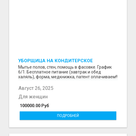
УБОРЩИЦА НА КОНДИТЕРСКОЕ
ПРОИЗВОДСТВО (МАРЬИНО/КУРЬЯНОВО)
Мытье полов, стен, помощь в фасовке. График
6/1. Бесплатное питание (завтрак и обед
халяль), форма, медкнижка, патент оплачиваем!!
Август 26, 2025
Для женщин
100000.00 Руб
ПОДРОБНЕЙ