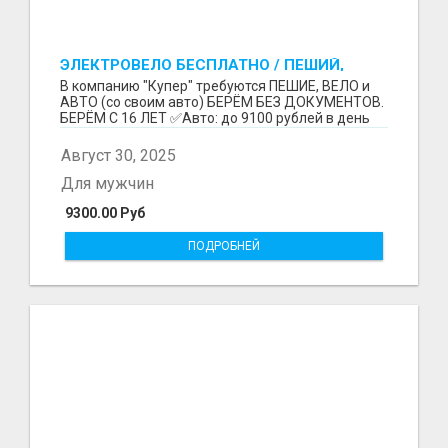
ЭЛЕКТРОВЕЛО БЕСПЛАТНО / ПЕШИЙ,
ВЕЛО, АВТО / БЕРЕМ БЕЗ ДОКУМЕНТОВ /
В компанию "Купер" требуются ПЕШИЕ, ВЕЛО и
ЛЮБОЙ РАЙОН / С 16 ЛЕТ
АВТО (со своим авто) БЕРЁМ БЕЗ ДОКУМЕНТОВ.
БЕРЁМ С 16 ЛЕТ ✅Авто: до 9100 рублей в день
(со своим ...
Август 30, 2025
Для мужчин
9300.00 Руб
ПОДРОБНЕЙ