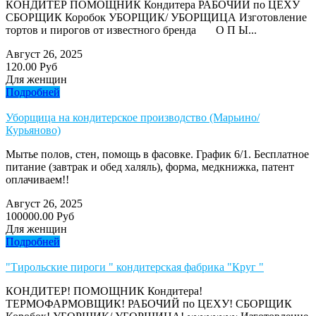
КОНДИТЕР ПОМОЩНИК Кондитера РАБОЧИЙ по ЦЕХУ
СБОРЩИК Коробок УБОРЩИК/ УБОРЩИЦА Изготовление
тортов и пирогов от известного бренда О П Ы...
Август 26, 2025
120.00 Руб
Для женщин
Подробней
Уборщица на кондитерское производство (Марьино/
Курьяново)
Мытье полов, стен, помощь в фасовке. График 6/1. Бесплатное
питание (завтрак и обед халяль), форма, медкнижка, патент
оплачиваем!!
Август 26, 2025
100000.00 Руб
Для женщин
Подробней
"Тирольские пироги " кондитерская фабрика "Круг "
КОНДИТЕР! ПОМОЩНИК Кондитера!
ТЕРМОФАРМОВЩИК! РАБОЧИЙ по ЦЕХУ! СБОРЩИК