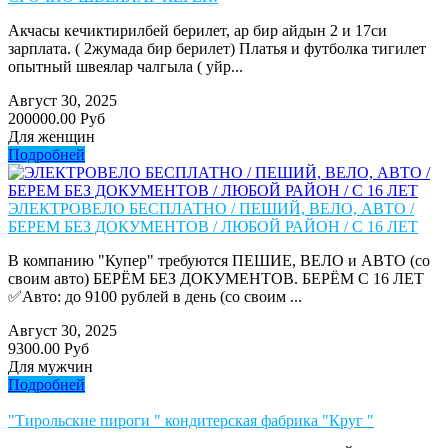
Акчасы кечиктирилбей берилет, ар бир айдын 2 и 17си
зарплата. ( 2жумада бир берилет) Платья и футболка тигилет
опытный швеялар чалгыла ( уйр...
Август 30, 2025
200000.00 Руб
Для женщин
Подробней
ЭЛЕКТРОВЕЛО БЕСПЛАТНО / ПЕШИЙ, ВЕЛО, АВТО /
БЕРЕМ БЕЗ ДОКУМЕНТОВ / ЛЮБОЙ РАЙОН / С 16 ЛЕТ
В компанию "Купер" требуются ПЕШИЕ, ВЕЛО и АВТО (со
своим авто) БЕРЁМ БЕЗ ДОКУМЕНТОВ. БЕРЁМ С 16 ЛЕТ
✅Авто: до 9100 рублей в день (со своим ...
Август 30, 2025
9300.00 Руб
Для мужчин
Подробней
"Тирольские пироги " кондитерская фабрика "Круг "