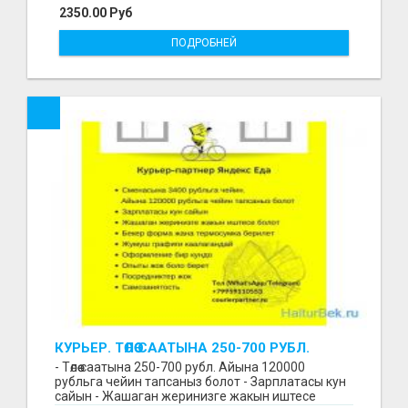
2350.00 Руб
ПОДРОБНЕЙ
КУРЬЕР. ТӨЛӨӨ СААТЫНА 250-700 РУБЛ.
ЖУМУШ ГРАФИГИ СВОБОДНЫЙ. БЕЗ
- Төлөө саатына 250-700 рубл. Айына 120000
ОПЫТА АЛАБЫЗ. ҮЙДҮН ЖАНЫНДА.
рубльга чейин тапсаныз болот - Зарплатасы кун
сайын - Жашаган жеринизге жакын иштесе