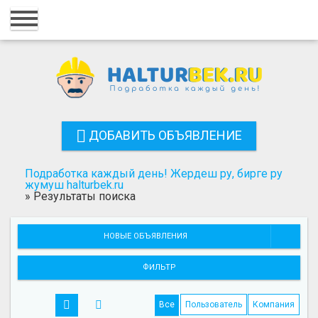
Главная
Вход
Регистрация
Контакты
ДОБАВИТЬ ОБЪЯВЛЕНИЕ
Добавить объявление
Подработка каждый день! Жердеш ру, бирге ру
Поиск
жумуш halturbek.ru
»
Результаты поиска
НОВЫЕ ОБЪЯВЛЕНИЯ
ФИЛЬТР
Все
Пользователь
Компания