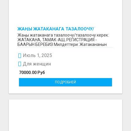
ЖАҢЫ ЖАТАКАНАГА ТАЗАЛООЧУ/
ТАЗАЛООЧУ КЕРЕК
Жаңы жатаканага тазалоочу/тазалоочу керек:
ЖАТАКАНА, ТАМАК-АШ, РЕГИСТРАЦИЯ -
БААРЫН БЕРЕБИЗ Милдеттери: Жатакананын
тазалыгын колдоо; Жатака...
Июль 1, 2025
Для женщин
70000.00 Руб
ПОДРОБНЕЙ