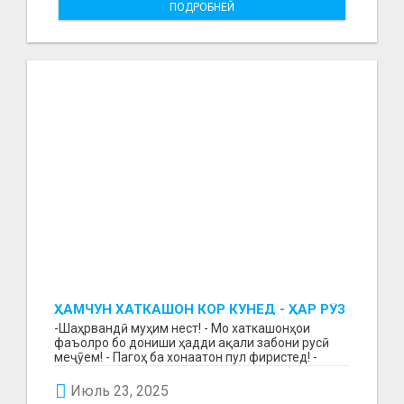
ПОДРОБНЕЙ
ҲАМЧУН ХАТКАШОН КОР КУНЕД - ҲАР РӮЗ
МУЗД ГИРЕД!
-Шаҳрвандӣ муҳим нест! - Мо хаткашонҳои
фаъолро бо дониши ҳадди ақали забони русӣ
меҷӯем! - Пагоҳ ба хонаатон пул фиристед! -
Бақайдгирии зу...
Июль 23, 2025