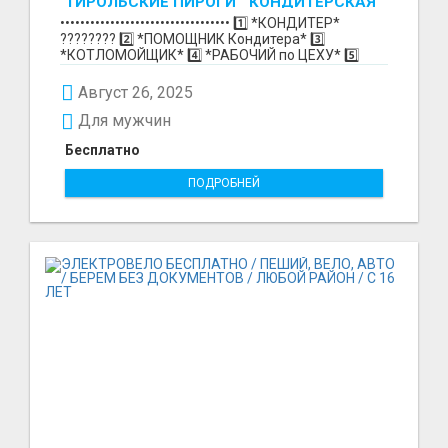
"ТИРОЛЬСКИЕ ПИРОГИ " КОНДИТЕРСКАЯ
ФАБРИКА "КРУГ "
•••••••••••••••••••••••••••••••••• 1️⃣ *КОНДИТЕР*
????‍???? 2️⃣ *ПОМОЩНИК Кондитера* 3️⃣
*КОТЛОМОЙЩИК* 4️⃣ *РАБОЧИЙ по ЦЕХУ* 5️⃣
*СБОРЩИК Ко...
Август 26, 2025
Для мужчин
Бесплатно
ПОДРОБНЕЙ