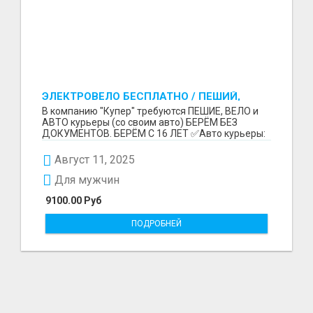
ЭЛЕКТРОВЕЛО БЕСПЛАТНО / ПЕШИЙ,
ВЕЛО, АВТО КУРЬЕРЛЕР / БЕРЕМ БЕЗ
В компанию "Купер" требуются ПЕШИЕ, ВЕЛО и
ДОКУМЕНТОВ / ЛЮБОЙ РАЙОН / С 16 ЛЕТ
АВТО курьеры (со своим авто) БЕРЁМ БЕЗ
ДОКУМЕНТОВ. БЕРЁМ С 16 ЛЕТ ✅Авто курьеры:
до 9100 рублей в...
Август 11, 2025
Для мужчин
9100.00 Руб
ПОДРОБНЕЙ