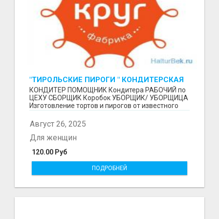
"ТИРОЛЬСКИЕ ПИРОГИ " КОНДИТЕРСКАЯ
ФАБРИКА "КРУГ "
КОНДИТЕР ПОМОЩНИК Кондитера РАБОЧИЙ по
ЦЕХУ СБОРЩИК Коробок УБОРЩИК/ УБОРЩИЦА
Изготовление тортов и пирогов от известного
бренда О П Ы...
Август 26, 2025
Для женщин
120.00 Руб
ПОДРОБНЕЙ