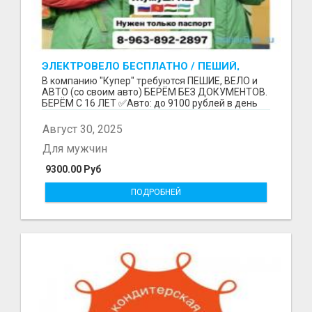
ЭЛЕКТРОВЕЛО БЕСПЛАТНО / ПЕШИЙ,
ВЕЛО, АВТО / БЕРЕМ БЕЗ ДОКУМЕНТОВ /
В компанию "Купер" требуются ПЕШИЕ, ВЕЛО и
ЛЮБОЙ РАЙОН / С 16 ЛЕТ
АВТО (со своим авто) БЕРЁМ БЕЗ ДОКУМЕНТОВ.
БЕРЁМ С 16 ЛЕТ ✅Авто: до 9100 рублей в день
(со своим ...
Август 30, 2025
Для мужчин
9300.00 Руб
ПОДРОБНЕЙ