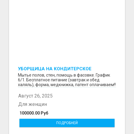
УБОРЩИЦА НА КОНДИТЕРСКОЕ
ПРОИЗВОДСТВО (МАРЬИНО/КУРЬЯНОВО)
Мытье полов, стен, помощь в фасовке. График
6/1. Бесплатное питание (завтрак и обед
халяль), форма, медкнижка, патент оплачиваем!!
Август 26, 2025
Для женщин
100000.00 Руб
ПОДРОБНЕЙ