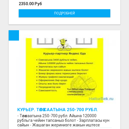
2350.00 Руб
ПОДРОБНЕЙ
КУРЬЕР. ТӨЛӨӨ СААТЫНА 250-700 РУБЛ.
ЖУМУШ ГРАФИГИ СВОБОДНЫЙ. БЕЗ
- Төлөө саатына 250-700 рубл. Айына 120000
ОПЫТА АЛАБЫЗ. ҮЙДҮН ЖАНЫНДА.
рубльга чейин тапсаныз болот - Зарплатасы кун
сайын - Жашаган жеринизге жакын иштесе