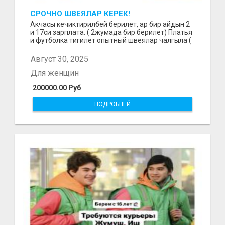
СРОЧНО ШВЕЯЛАР КЕРЕК!
Акчасы кечиктирилбей берилет, ар бир айдын 2
и 17си зарплата. ( 2жумада бир берилет) Платья
и футболка тигилет опытный швеялар чалгыла (
уйр...
Август 30, 2025
Для женщин
200000.00 Руб
ПОДРОБНЕЙ