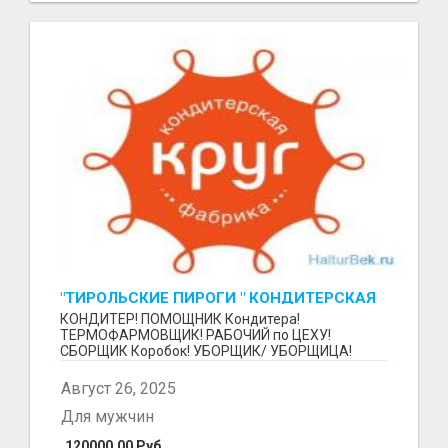
"ТИРОЛЬСКИЕ ПИРОГИ " КОНДИТЕРСКАЯ
ФАБРИКА "КРУГ "
КОНДИТЕР! ПОМОЩНИК Кондитера!
ТЕРМОФАРМОВЩИК! РАБОЧИЙ по ЦЕХУ!
СБОРЩИК Коробок! УБОРЩИК/ УБОРЩИЦА!
~~~~~~~~ Изготовление тортов и пирогов от...
Август 26, 2025
Для мужчин
120000.00 Руб