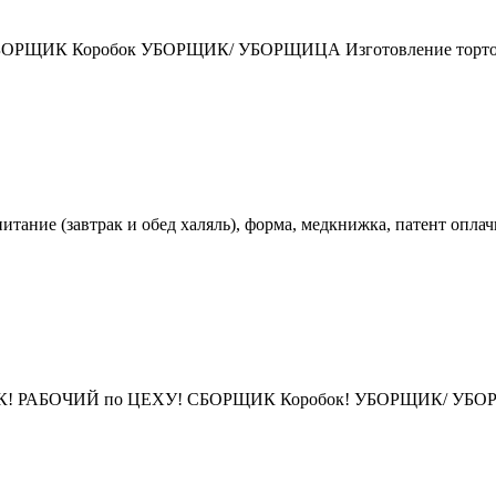
ИК Коробок УБОРЩИК/ УБОРЩИЦА Изготовление тортов и 
итание (завтрак и обед халяль), форма, медкнижка, патент оплач
ОЧИЙ по ЦЕХУ! СБОРЩИК Коробок! УБОРЩИК/ УБОРЩИЦА! 