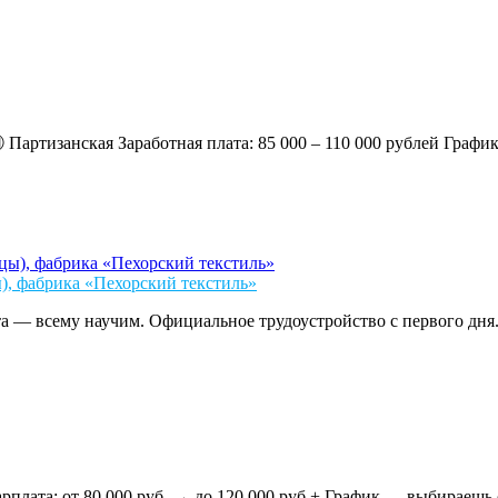
ская Заработная плата: 85 000 – 110 000 рублей График: 6/1
, фабрика «Пехорский текстиль»
а — всему научим. Официальное трудоустройство с первого дня.
 80 000 руб. → до 120 000 руб.+ График — выбираешь сам! (2/