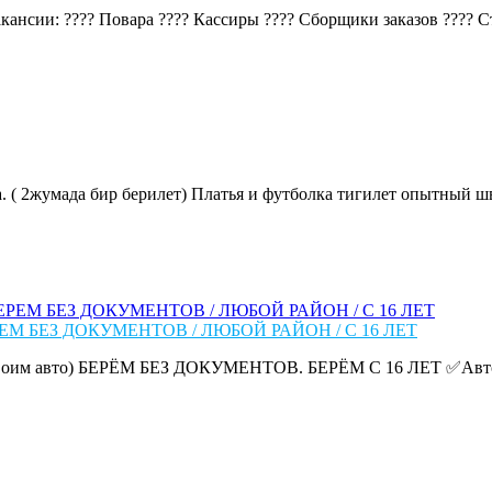
ансии: ???? Повара ???? Кассиры ???? Сборщики заказов ???? Ста
. ( 2жумада бир берилет) Платья и футболка тигилет опытный шве
ЕМ БЕЗ ДОКУМЕНТОВ / ЛЮБОЙ РАЙОН / С 16 ЛЕТ
им авто) БЕРЁМ БЕЗ ДОКУМЕНТОВ. БЕРЁМ С 16 ЛЕТ ✅Авто: до 