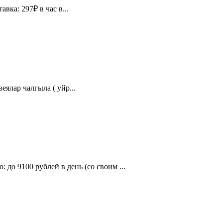
вка: 297₽ в час в...
ялар чалгыла ( уйр...
9100 рублей в день (со своим ...