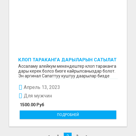
КЛОП ТАРАКАНГА ДАРЫЛАРЫН САТЫЛАТ
Ассаламу алейкум мекендештер клоп тараканга
дары керек болсо бизге кайрылсаныздар болот.
Эн аргинал Сапаттуу куштуу даарылар бизде
алсанызда...
Апрель 13, 2023
Для мужчин
1500.00 Руб
ПОДРОБНЕЙ