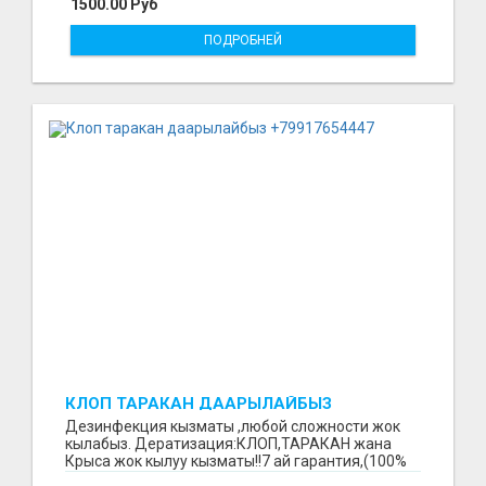
1500.00 Руб
ПОДРОБНЕЙ
КЛОП ТАРАКАН ДААРЫЛАЙБЫЗ
+79917654447
Дезинфекция кызматы ,любой сложности жок
кылабыз. Дератизация:КЛОП,ТАРАКАН жана
Крыса жок кылуу кызматы!!7 ай гарантия,(100%
результат)стаж ...