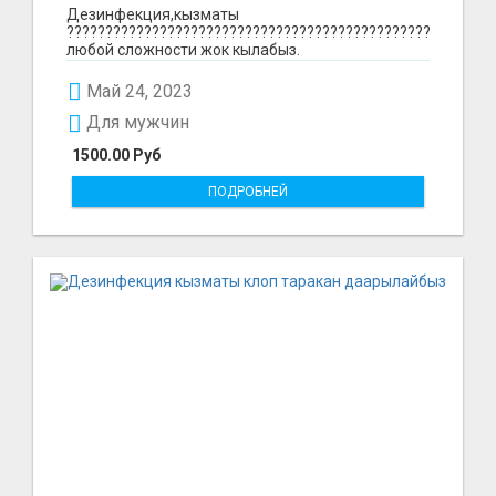
+79917654447
Дезинфекция,кызматы
????????????????????????????????????????????????
любой сложности жок кылабыз.
Дератизация:КЛОП,ТАРАКАН жана Крыса жок
кы...
Май 24, 2023
Для мужчин
1500.00 Руб
ПОДРОБНЕЙ