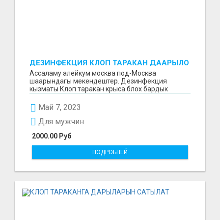
ДЕЗИНФЕКЦИЯ КЛОП ТАРАКАН ДААРЫЛО
КЫЗМАТЫ.
Ассаламу алейкум москва под-Москва
шаарындагы мекендештер. Дезинфекция
кызматы Клоп таракан крыса блох бардык
Жандыктарбы Даарылап тазалайбы...
Май 7, 2023
Для мужчин
2000.00 Руб
ПОДРОБНЕЙ