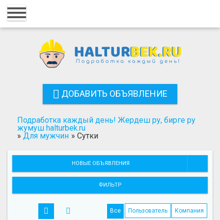
Главная
Вход
Регистрация
Контакты
ДОБАВИТЬ ОБЪЯВЛЕНИЕ
Добавить объявление
Подработка каждый день! Жердеш ру, бирге ру
Поиск
жумуш halturbek.ru
»
Для мужчин
»
Сутки
НОВЫЕ ОБЪЯВЛЕНИЯ
ФИЛЬТР
Все
Пользователь
Компания