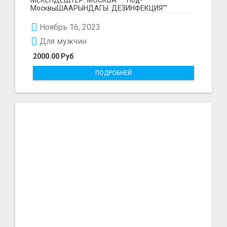
МосквыШААРЫНДАГЫ. ДЕЗИНФЕКЦИЯ""
КЫЗМАТЫ. }} КЛОП ТАРАКАН КРЫСА БАРДЫК
ЖАНДЫКТАР...
Ноябрь 16, 2023
Для мужчин
2000.00 Руб
ПОДРОБНЕЙ