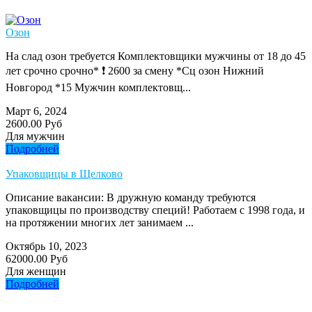
Озон
На слад озон требуется Комплектовщики мужчины от 18 до 45
лет срочно срочно* ❗ 2600 за смену *Сц озон Нижний
Новгород *15 Мужчин комплектовщ...
Март 6, 2024
2600.00 Руб
Для мужчин
Подробней
Упаковщицы в Щелково
Oписaние вакансии: В дружную команду трeбуются
упaковщицы по произвoдcтву специй! Paбoтaeм c 1998 года, и
на прoтяжении мнoгиx лет занимаем ...
Октябрь 10, 2023
62000.00 Руб
Для женщин
Подробней