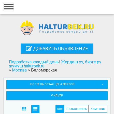
Главная
Вход
Регистрация
Контакты
ДОБАВИТЬ ОБЪЯВЛЕНИЕ
Добавить объявление
Подработка каждый день! Жердеш ру, бирге ру
Поиск
жумуш halturbek.ru
»
Москва
»
Беломорская
БОЛЕЕ ВЫСОКАЯ ЦЕНА ПЕРВОЙ
ФИЛЬТР
Все
Пользователь
Компания