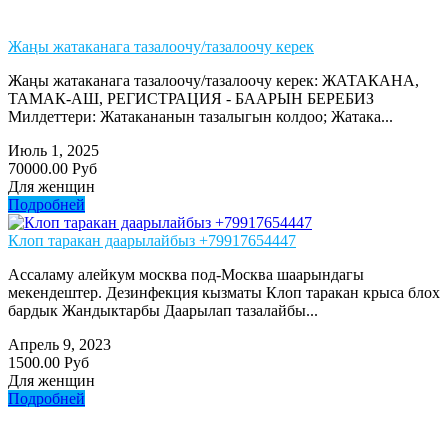
Жаңы жатаканага тазалоочу/тазалоочу керек
Жаңы жатаканага тазалоочу/тазалоочу керек: ЖАТАКАНА,
ТАМАК-АШ, РЕГИСТРАЦИЯ - БААРЫН БЕРЕБИЗ
Милдеттери: Жатакананын тазалыгын колдоо; Жатака...
Июль 1, 2025
70000.00 Руб
Для женщин
Подробней
Клоп таракан даарылайбыз +79917654447
Ассаламу алейкум москва под-Москва шаарындагы
мекендештер. Дезинфекция кызматы Клоп таракан крыса блох
бардык Жандыктарбы Даарылап тазалайбы...
Апрель 9, 2023
1500.00 Руб
Для женщин
Подробней