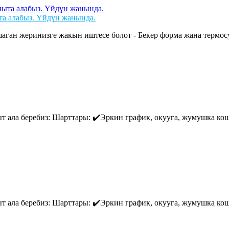
та алабыз. Үйдүн жанында.
шаган жеринизге жакын иштесе болот - Бекер форма жана термосу
пыт ала беребиз: Шарттары: ✔️Эркин график, окууга, жумушка ко
пыт ала беребиз: Шарттары: ✔️Эркин график, окууга, жумушка ко