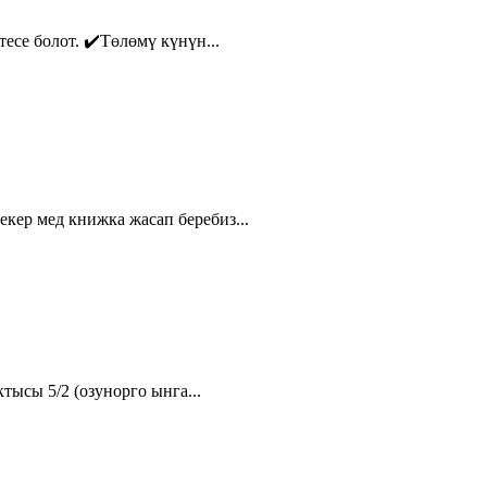
се болот. ✔️Төлөмү күнүн...
ер мед книжка жасап беребиз...
ысы 5/2 (озунорго ынга...