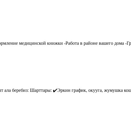
рмление медицинской книжки -Работа в районе вашего дома -Гр
пыт ала беребиз: Шарттары: ✔️Эркин график, окууга, жумушка ко