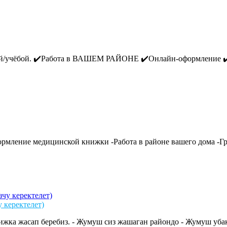
чёбой. ✔️Работа в ВАШЕМ РАЙОНЕ ✔️Онлайн-оформление ✔️Опл
рмление медицинской книжки -Работа в районе вашего дома -Гр
керектелет)
жка жасап беребиз. - Жумуш сиз жашаган райондо - Жумуш убакт