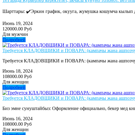
Тез арада Курьерлер керектелет, акчасы кунуно толонот. Без опы
Шарттары: ✔️Эркин график, окууга, жумушка кошумча кылып д
Июнь 19, 2024
120000.00 Руб
Для мужчин
Подробней
Требуется КЛАДОВЩИКИ и ПОВАРА: (кампачы жана ашпозчу 
Требуется КЛАДОВЩИКИ и ПОВАРА: (кампачы жана ашпозчу кер
Июнь 18, 2024
108000.00 Руб
Для женщин
Подробней
Требуется КЛАДОВЩИКИ и ПОВАРА: (кампачы жана ашпозчу 
Биз эмне сунуштайбыз: Оформление официально, бекер мед кни
Июнь 16, 2024
108000.00 Руб
Для женщин
Подробней