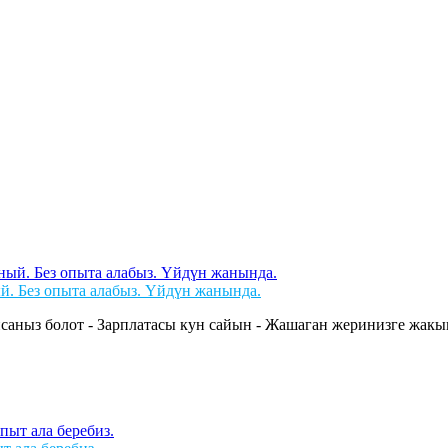
й. Без опыта алабыз. Үйдүн жанында.
саныз болот - Зарплатасы кун сайын - Жашаган жеринизге жакын 