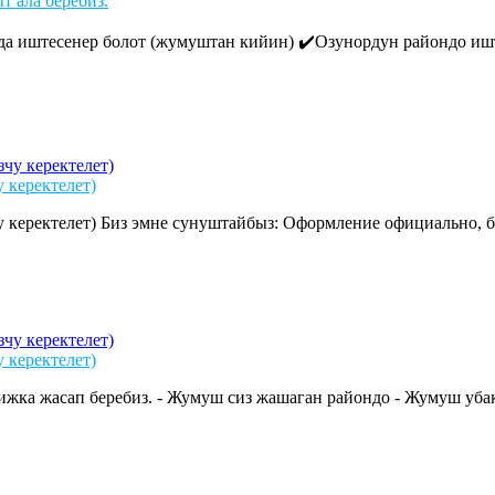
т ала беребиз.
а иштесенер болот (жумуштан кийин) ✔️Озунордун райондо иште
керектелет)
ектелет) Биз эмне сунуштайбыз: Оформление официально, бек
керектелет)
жка жасап беребиз. - Жумуш сиз жашаган райондо - Жумуш убакт