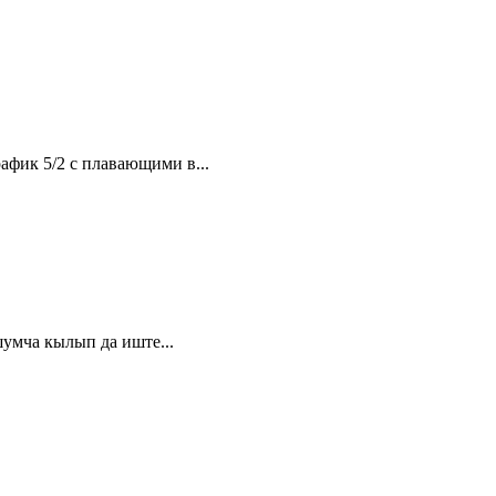
афик 5/2 с плавающими в...
шумча кылып да иште...