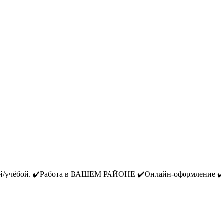
чёбой. ✔️Работа в ВАШЕМ РАЙОНЕ ✔️Онлайн-оформление ✔️Опл