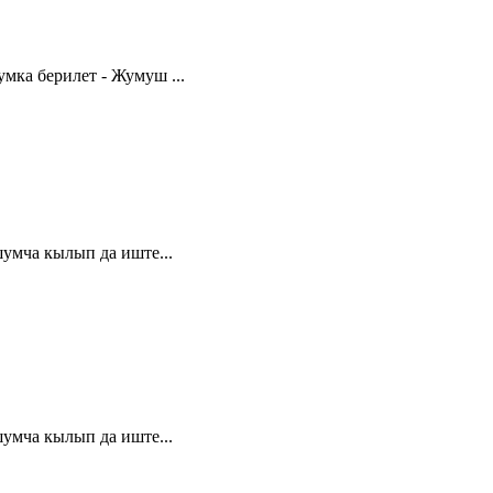
мка берилет - Жумуш ...
шумча кылып да иште...
шумча кылып да иште...