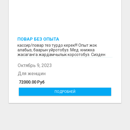
ПОВАР БЕЗ ОПЫТА
кассир/повар тез турдо керек!!! Опыт жок
алабыз, баарын уйротобуз. Мед. книжка
жасаганга жардамчылык корсотобуз. Сизден
ишке конул эле керек...
Октябрь 9, 2023
Для женщин
72000.00 Руб
ПОДРОБНЕЙ