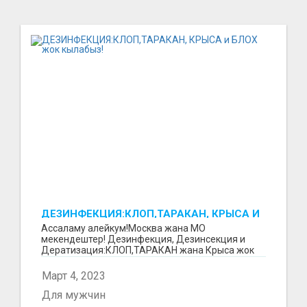
ДЕЗИНФЕКЦИЯ:КЛОП,ТАРАКАН, КРЫСА И
БЛОХ ЖОК КЫЛАБЫЗ!
Ассаламу алейкум!Москва жана МО
мекендештер! Дезинфекция, Дезинсекция и
Дератизация:КЛОП,ТАРАКАН жана Крыса жок
кылуу кызматы!!7 ай гарантия...
Март 4, 2023
Для мужчин