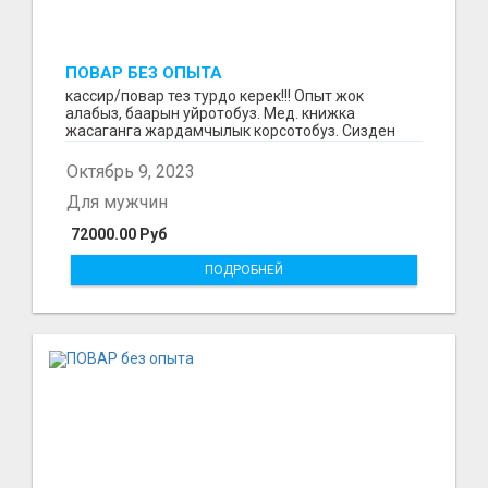
ПОВАР БЕЗ ОПЫТА
кассир/повар тез турдо керек!!! Опыт жок
алабыз, баарын уйротобуз. Мед. книжка
жасаганга жардамчылык корсотобуз. Сизден
ишке конул эле керек...
Октябрь 9, 2023
Для мужчин
72000.00 Руб
ПОДРОБНЕЙ