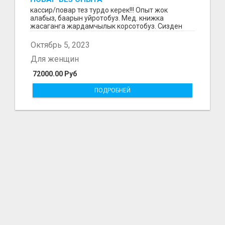
кассир/повар тез турдо керек!!! Опыт жок
алабыз, баарын уйротобуз. Мед. книжка
жасаганга жардамчылык корсотобуз. Сизден
ишке конул эле керек...
Октябрь 5, 2023
Для женщин
72000.00 Руб
ПОДРОБНЕЙ