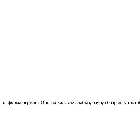
ана форма берилет Опыты жок эле алабыз, озубуз баарын уйротобу