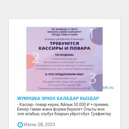
ЖУМУШКА ЭРКЕК БАЛАДАР КЫЗДАР
КЕРЕК БЕЗ ОПЫТА
- Кассир- повар керек, Айлык 50.000 ₽ + премия,
Бекер тамак жана форма берилет Опыты жок
эле алабыз, озубуз баарын уйротобуз. Графиктер
5/2 ...
Июнь 28, 2023