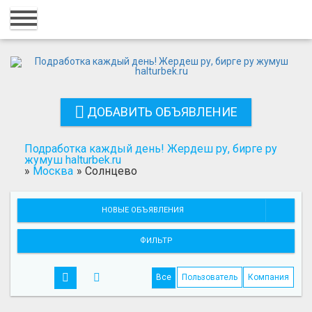
Главная
Вход
Регистрация
ДОБАВИТЬ ОБЪЯВЛЕНИЕ
Контакты
Добавить объявление
Подработка каждый день! Жердеш ру, бирге ру
жумуш halturbek.ru
»
Москва
»
Солнцево
Поиск
НОВЫЕ ОБЪЯВЛЕНИЯ
ФИЛЬТР
Все
Пользователь
Компания