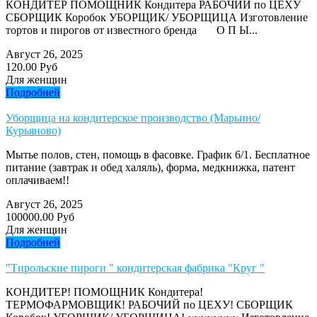
КОНДИТЕР ПОМОЩНИК Кондитера РАБОЧИЙ по ЦЕХУ
СБОРЩИК Коробок УБОРЩИК/ УБОРЩИЦА Изготовление
тортов и пирогов от известного бренда О П Ы...
Август 26, 2025
120.00 Руб
Для женщин
Подробней
Уборщица на кондитерское производство (Марьино/
Курьяново)
Мытье полов, стен, помощь в фасовке. График 6/1. Бесплатное
питание (завтрак и обед халяль), форма, медкнижка, патент
оплачиваем!!
Август 26, 2025
100000.00 Руб
Для женщин
Подробней
"Тирольские пироги " кондитерская фабрика "Круг "
КОНДИТЕР! ПОМОЩНИК Кондитера!
ТЕРМОФАРМОВЩИК! РАБОЧИЙ по ЦЕХУ! СБОРЩИК