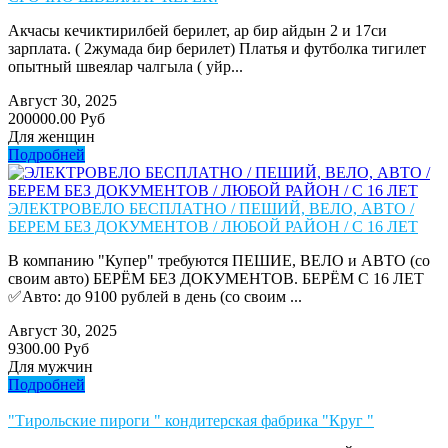
Акчасы кечиктирилбей берилет, ар бир айдын 2 и 17си
зарплата. ( 2жумада бир берилет) Платья и футболка тигилет
опытный швеялар чалгыла ( уйр...
Август 30, 2025
200000.00 Руб
Для женщин
Подробней
ЭЛЕКТРОВЕЛО БЕСПЛАТНО / ПЕШИЙ, ВЕЛО, АВТО /
БЕРЕМ БЕЗ ДОКУМЕНТОВ / ЛЮБОЙ РАЙОН / С 16 ЛЕТ
В компанию "Купер" требуются ПЕШИЕ, ВЕЛО и АВТО (со
своим авто) БЕРЁМ БЕЗ ДОКУМЕНТОВ. БЕРЁМ С 16 ЛЕТ
✅Авто: до 9100 рублей в день (со своим ...
Август 30, 2025
9300.00 Руб
Для мужчин
Подробней
"Тирольские пироги " кондитерская фабрика "Круг "