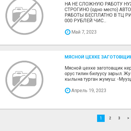
НА НЕ СЛОЖНУЮ РАБОТУ Н
СТРОГИНО (одно место) АВТ
РАБОТЫ БЕСПЛАТНО В ТЦ Р
000 РУБЛЕЙ ЧИС...
Май 7, 2023
МЯСНОЙ ЦЕХКЕ ЗАГОТОВЩИК 
Мясной цехке заготовщик ке
орус тилин билуусу зарыл. Ж
кылына турган жумуш: -Муузда
Апрель 19, 2023
1
2
3
>