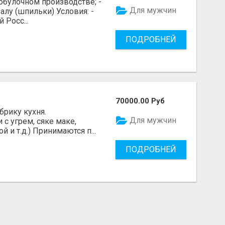
бобулочном производстве; -
Для мужчин
лу (шпильки) Условия: -
 Росс...
ПОДРОБНЕЙ
70000.00 Руб
брику кухня.
Для мужчин
с угрем, сяке маке,
 и т.д.) Принимаются п...
ПОДРОБНЕЙ